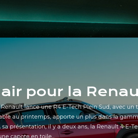
air pour la Renau
 Renault lance une R4 E-Tech Plein Sud, avec un t
éable au printemps, apporte un plus dans la gamm
 sa présentation, il y a deux ans, la Renault 4 E-Te
ne capote en toile...