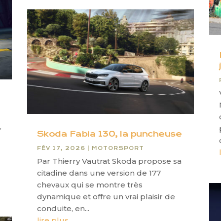
,
Skoda Fabia 130, la puncheuse
FÉV 17, 2026
|
MOTORSPORT
Par Thierry Vautrat Skoda propose sa
citadine dans une version de 177
chevaux qui se montre très
dynamique et offre un vrai plaisir de
conduite, en...
lire plus