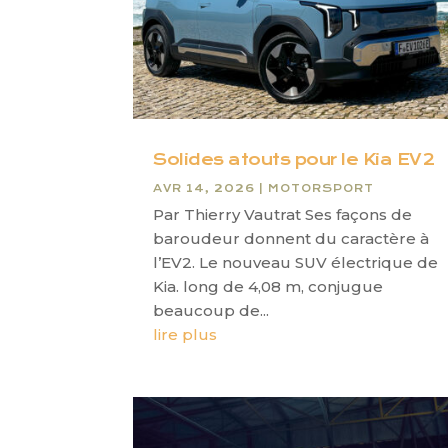
Solides atouts pour le Kia EV2
AVR 14, 2026
|
MOTORSPORT
Par Thierry Vautrat Ses façons de
baroudeur donnent du caractère à
l’EV2. Le nouveau SUV électrique de
Kia. long de 4,08 m, conjugue
beaucoup de...
lire plus