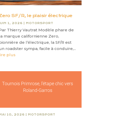
Zero SF/R, le plaisir électrique
JUIN 1, 2026
|
MOTORSPORT
Par Thierry Vautrat Modèle phare de
la marque californienne Zero,
pionnière de l’électrique, la SF/R est
un roadster sympa, facile à conduire,...
lire plus
Tournois Primrose, l’étape chic vers
Roland-Garros
MAI 10, 2026
|
MOTORSPORT