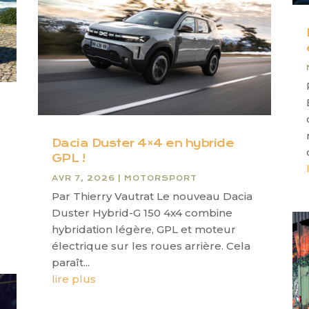
Dacia Duster 4×4 en hybride
GPL !
AVR 7, 2026
|
MOTORSPORT
Par Thierry Vautrat Le nouveau Dacia
Duster Hybrid-G 150 4x4 combine
hybridation légère, GPL et moteur
électrique sur les roues arrière. Cela
paraît...
lire plus