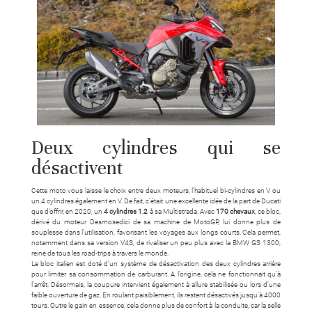
Deux cylindres qui se
désactivent
Cette moto vous laisse le choix entre deux moteurs, l’habituel bi-cylindres en V ou
un 4 cylindres également en V. De fait, c’était une excellente idée de la part de Ducati
que d’offrir, en 2020, un
4 cylindres 1.2
à sa Multistrada. Avec
170 chevaux
, ce bloc,
dérivé du moteur Desmosedici de sa machine de MotoGP, lui donne plus de
souplesse dans l’utilisation, favorisant les voyages aux longs courts. Cela permet,
notamment dans sa version V4S, de rivaliser un peu plus avec la BMW GS 1300,
reine de tous les road-trips à travers le monde.
Le bloc italien est doté d’un système de désactivation des deux cylindres arrière
pour limiter sa consommation de carburant. A l’origine, cela ne fonctionnait qu’à
l’arrêt. Désormais, la coupure intervient également à allure stabilisée ou lors d’une
faible ouverture de gaz. En roulant paisiblement, ils restent désactivés jusqu’à 4000
tours. Outre le gain en essence, cela donne plus de confort à la conduite, car la selle