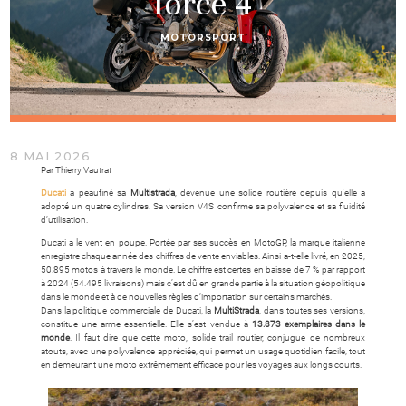
force 4
MOTORSPORT
8 MAI 2026
Par Thierry Vautrat
Ducati
a peaufiné sa
Multistrada
, devenue une solide routière depuis qu’elle a
adopté un quatre cylindres. Sa version V4S confirme sa polyvalence et sa fluidité
d’utilisation.
Ducati a le vent en poupe. Portée par ses succès en MotoGP, la marque italienne
enregistre chaque année des chiffres de vente enviables. Ainsi a-t-elle livré, en 2025,
50.895 motos à travers le monde. Le chiffre est certes en baisse de 7 % par rapport
à 2024 (54.495 livraisons) mais c’est dû en grande partie à la situation géopolitique
dans le monde et à de nouvelles règles d’importation sur certains marchés.
Dans la politique commerciale de Ducati, la
MultiStrada
, dans toutes ses versions,
constitue une arme essentielle. Elle s’est vendue à
13.873 exemplaires dans le
monde
. Il faut dire que cette moto, solide trail routier, conjugue de nombreux
atouts, avec une polyvalence appréciée, qui permet un usage quotidien facile, tout
en demeurant une moto extrêmement efficace pour les voyages aux longs courts.