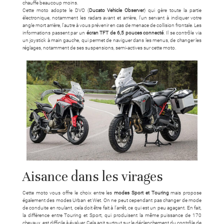
chauffe beaucoup moins.
Cette moto adopte le DVO (
Ducato Vehicle Observer
) qui gère toute la partie
électronique, notamment les radars avant et arrière, l’un servant à indiquer votre
angle mort arrière, l’autre à vous prévenir en cas de menace de collision frontale. Les
informations passent par un
écran TFT de 6,5 pouces connecté
. Il se contrôle via
un joystick à main gauche, qui permet de naviguer dans les menus, de changer les
réglages, notamment de ses suspensions, semi-actives sur cette moto.
Aisance dans les virages
Cette moto vous offre le choix entre les
modes Sport et Touring
mais propose
également des modes Urban et Wet. On ne peut cependant pas changer de mode
de conduite en roulant, cela doit être fait à l’arrêt, ce qui est un peu agaçant. En fait,
la différence entre Touring et Sport, qui produisent la même puissance de 170
chevaux, est difficile à évaluer. Cela agit surtout sur le déclenchement du contrôle de