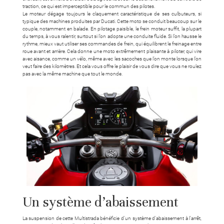
traction, ce qui est imperceptible pour le commun des pilotes.
Le moteur dégage toujours le claquement caractéristique de ses culbuteurs, si
typique des machines produites par Ducati. Cette moto se conduit beaucoup sur le
couple, notamment en balade. En pilotage paisible, le frein moteur suffit, la plupart
du temps, à vous ralentir, surtout si l’on adopte une conduite fluide. Si l’on hausse le
rythme, mieux vaut utiliser ses commandes de frein, qui équilibrent le freinage entre
roue avant et arrière. Cela donne une moto extrêmement plaisante à piloter, qui vire
avec aisance, comme un vélo, même avec les sacoches que l’on monte lorsque l’on
veut faire des kilomètres. Et cela vous offre le plaisir de vous dire que vous ne roulez
pas avec la même machine que tout le monde.
Un système d’abaissement
La suspension de cette Multistrada bénéficie d’un système d’abaissement à l’arrêt,