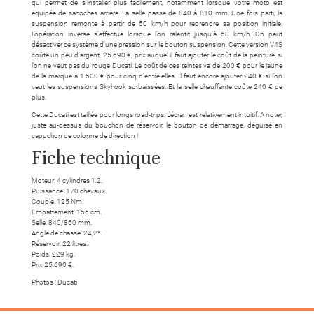
qui permet de s’installer plus facilement, notamment lorsque votre moto est
équipée de sacoches arrière. La selle passe de 840 à 810 mm. Une fois parti, la
suspension remonte à partir de 50 km/h pour reprendre sa position initiale.
L’opération inverse s’effectue lorsque l’on ralentit jusqu’à 50 km/h. On peut
désactiver ce système d’une pression sur le bouton suspension. Cette version V4S
coûte un peu d’argent, 25.690 €, prix auquel il faut ajouter le coût de la peinture, si
l’on ne veut pas du rouge Ducati. Le coût de ces teintes va de 200 € pour le jaune
de la marque à 1.500 € pour cinq d’entre elles. Il faut encore ajouter 240 € si l’on
veut les suspensions Skyhook surbaissées. Et la selle chauffante coûte 240 € de
plus.
Cette Ducati est taillée pour longs road-trips.
L’écran est relativement intuitif. A noter,
juste au-dessus du bouchon de réservoir, le bouton de démarrage, déguisé en
capuchon de colonne de direction !
Fiche technique
Moteur: 4 cylindres 1.2.
Puissance: 170 chevaux.
Couple: 125 Nm.
Empattement: 156 cm.
Selle: 840/860 mm.
Angle de chasse: 24,2°.
Réservoir: 22 litres.
Poids: 229 kg.
Prix 25.690 €.
Photos : Ducati