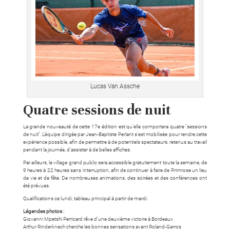
Lucas Van Assche
Quatre sessions de nuit
La grande nouveauté de cette 17e édition est qu’elle comportera quatre “sessions
de nuit”. L’équipe dirigée par Jean-Baptiste Perlant s’est mobilisée pour rendre cette
expérience possible, afin de permettre à de potentiels spectateurs, retenus au travail
pendant la journée, d’assister à de belles affiches.
Par ailleurs, le village grand public sera accessible gratuitement toute la semaine, de
9 heures à 22 heures sans interruption, afin de continuer à faire de Primrose un lieu
de vie et de fête. De nombreuses animations, des soirées et des conférences ont
été prévues.
Qualifications ce lundi, tableau principal à partir de mardi.
Légendes photos :
Giovanni Mpetshi Perricard rêve d’une deuxième victoire à Bordeaux
Arthur Rinderknech cherche les bonnes sensations avant Roland-Garros