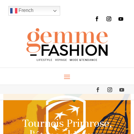
French
Tournois Primrose,