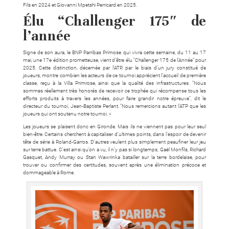
Fils en 2024 et Giovanni Mpetshi Perricard en 2025.
Élu “Challenger 175″ de
l’année
Signe de son aura, le BNP Parribas Primose qui vivra cette semaine, du 11 au 17
mai, une 17e édition prometteuse, vient d’être élu “Challenger 175 de l’Année” pour
2025. Cette distinction, décernée par l’ATP, par le biais d’un jury constitué de
joueurs, montre combien les acteurs de ce tournoi apprécient l’accueil de première
classe, reçu à la Villa Primrose, ainsi que la qualité des infrastructures. “Nous
sommes réellement très honorés de recevoir ce trophée qui récompense tous les
efforts produits à travers les années, pour faire grandir notre épreuve”, dit le
directeur du tournoi, Jean-Baptiste Perlant. “Nous remercions autant l’ATP que
les
joueurs qui ont soutenu notre tournoi. »
Les joueurs se plaisent donc en Gironde. Mais ils ne viennent pas pour leur seul
bien-être. Certains cherchent à capitaliser d’ultimes points, dans l’espoir de devenir
tête de série à Roland-Garros. D’autres veulent plus simplement peaufiner leur jeu
sur terre battue. C’est ainsi qu’on a vu, il n’y pas si longtemps, Gaël Monfils, Richard
Gasquet, Andy Murray ou Stan Wawrinka batailler sur la terre bordelaise, pour
trouver ou confirmer des certitudes, souvent après une élimination précoce et
dommageable à Rome.