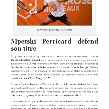
Giovanni Mpetshi Perricard
Mpetshi Perricard défend
son titre
On y vient aussi pour s’y faire un nom, se construire une réputation, comme
Giovanni Mpetshi Perricard
, arrivé quasi-inconnu il y a deux ans mais armé d’un
gros service et d’un fragile revers à une main. Signe de ses progrès, il s’est imposé
l’an dernier sur les rives de la Garonne, en dominant en finale le Georgien Nikoloz
Basilashvili (6-3, 6-7, 7-5). Cela lui avait permis de gagner un statut de tête de série à
Roland-Garros et de signer, dans la foulée, sa première victoire sur la terre
parisienne, face à Zizou Zbergs (n° 50).
Giovanni Mpetshi Perricard (n°58), sorti au 2e tour à Rome par sa bête noire, l’Italien
Lorenzo Musetti, revient en Gironde cette semaine, tout à la fois pour défendre son
titre et retrouver du rythme sur terre battue, après après avoir souffert d’une
blessure au poignet qui lui avait fait manquer Monte-Carlo et Madrid.
Il ne lui sera pas simple de rééditer sa victoire, car se dressent sur sa route quelques
solides joueurs, efficaces sur terre battue, à commencer par l’Argentin Thomas
Etcheverry (n° 29), tête de série n°2 et finaliste en 2023 face à Hugo Humbert,