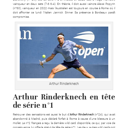
vainqueur en deux sets (7-6 6-4). En théorie, il doit aussi vaincre Alexei Popyrin
(n°60), vainqueur en 2022 mais l’Australien est toujours en course à Rome où il
doit affronter ce lundi l’Italien Jannick Sinner. Sa présence à Bordeaux paraît
compromise.
Arthur Rinderknech
Arthur Rinderknech en tête
de série n°1
Retrouver des sensations est aussi le but d’
Arthur Rinderknech
(n°24), qui avait
abandonné à Madrid, puis déclaré forfait à Rome à cause d’une blessure à un
mollet. Le n°2 français a reçu la dernière wild card disponible, ce qui, par voie de
conséquence, lui offre le statut de tête de série n°1. Les deux autres wild cards ont