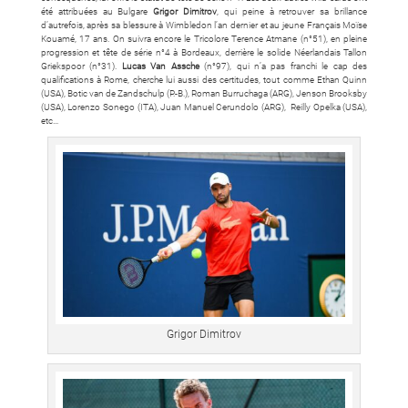
été attribuées au Bulgare
Grigor Dimitrov
, qui peine à retrouver sa brillance
d’autrefois, après sa blessure à Wimbledon l’an dernier et au jeune Français Moïse
Kouamé, 17 ans. On suivra encore le Tricolore Terence Atmane (n°51), en pleine
progression et tête de série n°4 à Bordeaux, derrière le solide Néerlandais Tallon
Griekspoor (n°31).
Lucas Van Assche
(n°97), qui n’a pas franchi le cap des
qualifications à Rome, cherche lui aussi des certitudes, tout comme
Ethan Quinn
(USA), Botic van de Zandschulp (P.-B.), Roman Burruchaga (ARG), Jenson Brooksby
(USA), Lorenzo Sonego (ITA), Juan Manuel Cerundolo (ARG), Reilly Opelka (USA),
etc…
Grigor Dimitrov