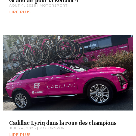
Grand air pour la Renault 4
AOÛT 4, 2026
|
MOTORSPORT
LIRE PLUS
Cadillac Lyriq dans la roue des champions
JUIL 24, 2026
|
MOTORSPORT
LIRE PLUS