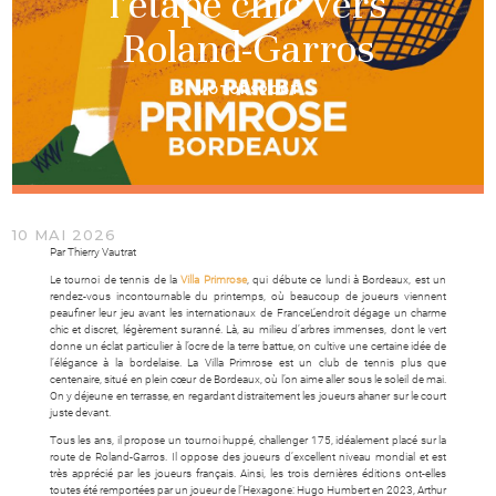
l’étape chic vers
Roland-Garros
MOTORSPORT
10 MAI 2026
Par Thierry Vautrat
Le tournoi de tennis de la
Villa Primrose
, qui débute ce lundi à Bordeaux, est un
rendez-vous incontournable du printemps, où beaucoup de joueurs viennent
peaufiner leur jeu avant les internationaux de France
L’endroit dégage un charme
chic et discret, légèrement suranné. Là, au milieu d’arbres immenses, dont le vert
donne un éclat particulier à l’ocre de la terre battue, on cultive une certaine idée de
l’élégance à la bordelaise. La Villa Primrose est un club de tennis plus que
centenaire, situé en plein cœur de Bordeaux, où l’on aime aller sous le soleil de mai.
On y déjeune en terrasse, en regardant distraitement les joueurs ahaner sur le court
juste devant.
Tous les ans, il propose un tournoi huppé, challenger 175, idéalement placé sur la
route de Roland-Garros. Il oppose des joueurs d’excellent niveau mondial et est
très apprécié par les joueurs français. Ainsi, les trois dernières éditions ont-elles
toutes été remportées par un joueur de l’Hexagone: Hugo Humbert en 2023, Arthur