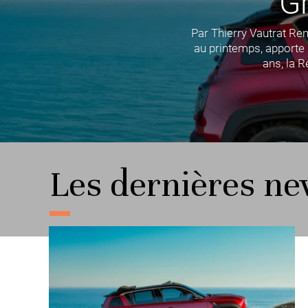
Gr
Par Thierry Vautrat Ren
au printemps, apporte u
ans, la R
Les dernières n