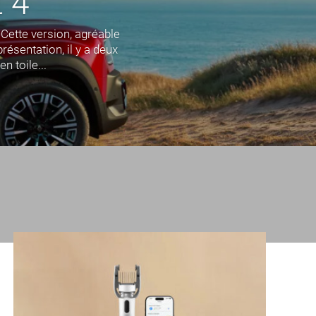
t 4
 Cette version, agréable
résentation, il y a deux
n toile...