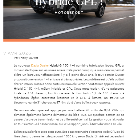
hybride GPL !
MOTORSPORT
7 AVR 2026
Par Thierry Vautrat
Le nouveau
Dacia Duster
Hybrid-G 150 4×4
combine hybridation légère,
GPL
et
moteur électrique sur les roues arrière. Cela paraît compliqué mais cela lui permet
d’être un baroudeur efficace.
Sorti il y a à peine deux ans, le tout dernier Duster
proposait une version 4×4 efficace et très appréciée. Le problème est qu’elle coûtait
cher en malus. Dacia a donc sorti une nouvelle version tout-terrain appelée Duster
Hybrid-G 150 4×4, mêlant hybride et GPL. Cette motorisation, d’une puissance
totale de 154 chevaux, fonctionne avec le bloc turbo 1,2 de 140 chevaux à
hybridation légère, acceptant l’essence et le GPL. À l’arrière, on trouve un
électromoteur de 31 chevaux et 87 Nm, doté d’une boîte à deux rapports.
Ce moteur électrique est appuyé par une batterie 48 volts de 0,84 kWh, qui
alimente également l’alterno-démarreur du bloc TCe. Ce système permet de se
passer d’arbre de transmission et de différentiel central. La gestion vous fait rouler
en tout électrique à basse vitesse, sur le 2e rapport, jusqu’à 60 % du temps en ville.
Et l’on peut aller loin avec cette auto. Ses deux réservoirs d’essence et de GPL de 50
litres chacun, permettent de parcourir 1500 km, selon Dacia. L’intérêt est cependant