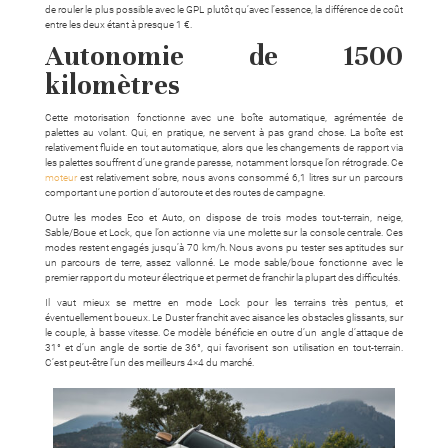
de rouler le plus possible avec le GPL plutôt qu’avec l’essence, la différence de coût
entre les deux étant à presque 1 €.
Autonomie de 1500
kilomètres
Cette motorisation fonctionne avec une boîte automatique, agrémentée de
palettes au volant. Qui, en pratique, ne servent à pas grand chose. La boîte est
relativement fluide en tout automatique, alors que les changements de rapport via
les palettes souffrent d’une grande paresse, notamment lorsque l’on rétrograde. Ce
moteur
est relativement sobre, nous avons consommé 6,1 litres sur un parcours
comportant une portion d’autoroute et des routes de campagne.
Outre les modes Eco et Auto, on dispose de trois modes tout-terrain, neige,
Sable/Boue et Lock, que l’on actionne via une molette sur la console centrale. Ces
modes restent engagés jusqu’à 70 km/h. Nous avons pu tester ses aptitudes sur
un parcours de terre, assez vallonné. Le mode sable/boue fonctionne avec le
premier rapport du moteur électrique et permet de franchir la plupart des difficultés.
Il vaut mieux se mettre en mode Lock pour les terrains très pentus, et
éventuellement boueux. Le Duster franchit avec aisance les obstacles glissants, sur
le couple, à basse vitesse. Ce modèle bénéficie en outre d’un angle d’attaque de
31° et d’un angle de sortie de 36°, qui favorisent son utilisation en tout-terrain.
C’est peut-être l’un des meilleurs 4×4 du marché.