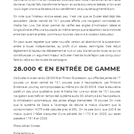
de crever. Il aurait fallu transformer le hayon en porte à ouverture latérale, si l’on avait
voulu loger une roue de secours sur cet élément, ce qui aurait augmenté le prix.
On note que l’intérieur évolue assez peu. Il est vrai que ce Duster était déjà très
accueillant. L’écran central de 10,1 pouces affiche une navigation connectée en
Media Nav Live. Cet écran permet de vérifier ses angles d’inclinaison latéral et
longitudinal et offre une boussole, en même temps que la répartition de la motricité
entre train avant et arrière, comme sur tous les vrais 4×4 à vocation baroudeur.
On peut aussi regretter que cette nouvelle version ait abandonné la suspension
arrière à roues indépendantes, au profit d’un essieu semi-rigide. Cela réduit
légèrement la hauteur de débattement et nuit un peu à la tenue de route, ce qui ne
constitue pas un argument majeur: le Duster n’est de toute façon pas conçu pour
faire du rallye sur les routes de campagne.
28.000 € EN ENTRÉE DE GAMME
Ce Duster 4×4 est vendu 28.000 € en finition Expression, qui offre des jantes de 17
pouces, un écran central de 10,1 pouces avec 4 haut-parleurs. Les finitions
Extreme et Journey sont proposées au même prix de 30.300 €. Mais la deuxième
paraît un peu plus qualitative, avec le Media Nav Live sur écran de 10,1 pouces,
navigation avec trafic en temps réel, système audio 3D Arkamys à six haut-parleurs,
la climatisation automatique, des jantes alliage diamantées 18 pouces. On note
que le système de Dacia a l’avantage de réduire le malus, d’autant que la
consommation WLTP a été calculée avec le GPL. On ne paie donc que 240 € de
malus, quand il fallait s’acquitter d’une pénalité de 1.172 € en 2025, qui serait
passée à 1.761 € en 2026.
Photo Adrien Cortesi
Fiche technique :