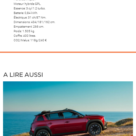
Moteur: hybride GPL.
Essence: 3 cyl 1.2 turbo.
Batterie: 0,84 kWh.
Électrique: 31 ch/87 Nm.
Dimensions: 434/181/162 cm.
Empattement: 266 cm.
Poids: 1.505 kg.
Coffre: 400 litres.
CO2/Malus: 118g/240 €
A LIRE AUSSI