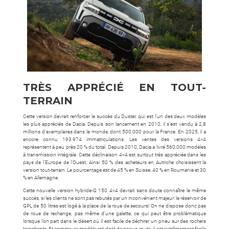
TRÈS APPRÉCIÉ EN TOUT-
TERRAIN
Cette version devrait renforcer le succès du Duster, qui est l’un des deux modèles
les plus appréciés de Dacia. Depuis son lancement en 2010, il s’est vendu à 2,8
millions d’exemplaires dans le monde, dont 500.000 pour la France. En 2025, il a
encore connu 193.974 immatriculations. Les ventes des versions 4×4
représentent à peu près 20 % du total. Depuis 2010, Dacia a livré 560.000 modèles
à transmission intégrale. Cette déclinaison 4×4 est surtout très appréciée dans les
pays de l’Europe de l’Ouest. Ainsi 50 % des acheteurs en Autriche choisissent la
version tout-terrain. Le pourcentage est de 45 % en Suisse, 40 % en Roumanie et 30
% en Allemagne.
Cette nouvelle version hybride-G 150 4×4 devrait sans doute connaître le même
succès, si les clients ne sont pas rebutés par un inconvénient majeur: le réservoir de
GPL de 50 litres est logé à la place de la roue de secours! On ne dispose donc pas
de roue de rechange, pas même d’une galette, ce qui peut être problématique
lorsque l’on part dans le désert où il est facile de déchirer un pneu sur des rochers
tranchants. Et comme ce modèle est doté de pneus route, il est extrêmement facile