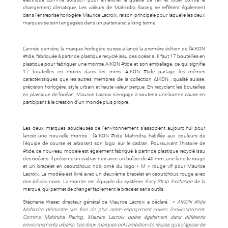
changement climatique. Les valeurs de Mahindra Racing se reflètent également
dans l’entreprise horlogère Maurice Lacroix, raison principale pour laquelle les deux
marques se sont engagées dans un partenariat à long terme.
L’année dernière, la marque horlogère suisse a lancé la première édition de l’AIKON
#tide, fabriquée à partir de plastique recyclé issu des océans. Il faut 17 bouteilles en
plastique pour fabriquer une montre AIKON #tide et son emballage, ce qui signifie
17 bouteilles en moins dans les mers. AIKON #tide partage les mêmes
caractéristiques que les autres membres de la collection AIKON : qualité suisse,
précision horlogère, style urbain et haute valeur perçue. En recyclant les bouteilles
en plastique de l’océan, Maurice Lacroix s’engage à soutenir une bonne cause en
participant à la création d’un monde plus propre.
Les deux marques soucieuses de l’environnement s’associent aujourd’hui pour
lancer une nouvelle montre : l’AIKON #tide Mahindra, habillée aux couleurs de
l’équipe de course et arborant son logo sur le cadran. Poursuivant l’histoire de
#tide, ce nouveau modèle est également fabriqué à partir de plastique recyclé issu
des océans. Il présente un cadran noir avec un boîtier de 40 mm, une lunette rouge
et un bracelet en caoutchouc noir, orné du logo « M » rouge vif pour Maurice
Lacroix. Le modèle est livré avec un deuxième bracelet en caoutchouc rouge avec
des détails noirs. La montre est équipée du système
Easy Strap Exchange
de la
marque, qui permet de changer facilement le bracelet sans outils.
Stéphane Waser, directeur général de Maurice Lacroix a déclaré : «
AIKON #tide
Mahindra démontre une fois de plus notre engagement envers l’environnement.
Comme Mahindra Racing, Maurice Lacroix opère également dans différents
environnements urbains. Les deux marques ont l’ambition de réussir, qu’il s’agisse de