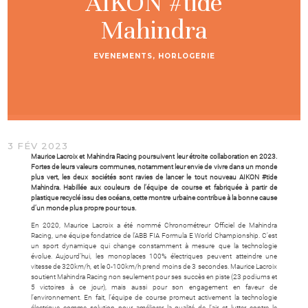
AIKON #tide
Mahindra
EVENEMENTS
,
HORLOGERIE
3 FÉV 2023
Maurice Lacroix et Mahindra Racing poursuivent leur étroite collaboration en 2023.
Fortes de leurs valeurs communes, notamment leur envie de vivre dans un monde
plus vert, les deux sociétés sont ravies de lancer le tout nouveau AIKON #tide
Mahindra. Habillée aux couleurs de l’équipe de course et fabriquée à partir de
plastique recyclé issu des océans, cette montre urbaine contribue à la bonne cause
d’un monde plus propre pour tous.
En 2020, Maurice Lacroix a été nommé Chronométreur Officiel de Mahindra
Racing, une équipe fondatrice de l’ABB FIA Formula E World Championship. C’est
un sport dynamique qui change constamment à mesure que la technologie
évolue. Aujourd’hui, les monoplaces 100% électriques peuvent atteindre une
vitesse de 320km/h, et le 0-100km/h prend moins de 3 secondes. Maurice Lacroix
soutient Mahindra Racing non seulement pour ses succès en piste (23 podiums et
5 victoires à ce jour), mais aussi pour son engagement en faveur de
l’environnement. En fait, l’équipe de course promeut activement la technologie
électrique comme solution pour améliorer la qualité de l’air et lutter contre le