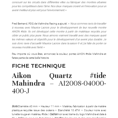
concourir sur les circuits dans différentes villes ou fabriquer des montres urbaines
pour les compétiteurs dans l’âme. Nos deux marques croient en l’innovation pour un
avenir meilleur et plus vert pour l’environnement.
»
Fred Bertrand, PDG de Mahindra Racing a ajouté : «
Nous sommes ravis de travailler
à nouveau avec Maurice Lacroix pour le développement de leur nouvelle montre
AIKON #tide. Ils ont développé cette montre à partir de matériaux recyclés pour
cibler un public plus jeune. Nous aimons vraiment travaillé avec des marques ayant
les mêmes valeurs et objectifs pour le développement d’un avenir plus durable. Je
suis donc ravie d’accueillir Maurice Lacroix dans la saison 9 et j’ai hâte de porter ce
nouveau modèle avec fierté.
»
Peu importe où vous êtes, annoncez la couleur, portez AIKON #tide Mahindra et
faites partie de cette belle histoire.
FICHE TECHNIQUE
Aikon Quartz #tide
Mahindra –
AI2008-04000-
400-J
Boite
Diamètre 40 mm – Hauteur 11 mm – Matériau fabrication à partir de matière
plastique recyclée issue des océans – Etanchéité 10 ATM – Couleur noire avec
lunette rouge en matériau #tide /
Cadran
noir avec trame du logo Mahindra et date à