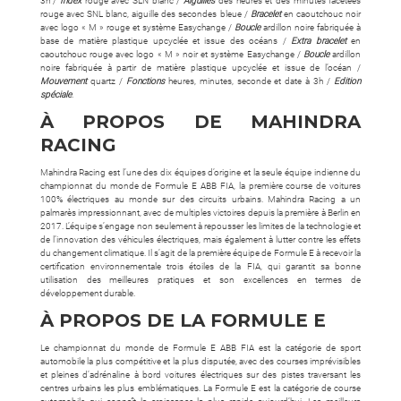
3h /
Index
rouge avec SLN blanc /
Aiguilles
des heures et des minutes facetées
rouge avec SNL blanc, aiguille des secondes bleue /
Bracelet
en caoutchouc noir
avec logo « M » rouge et système Easychange /
Boucle
ardillon noire fabriquée à
base de matière plastique upcyclée et issue des océans /
Extra bracelet
en
caoutchouc rouge avec logo « M » noir et système Easychange /
Boucle
ardillon
noire fabriquée à partir de matière plastique upcyclée et issue de l’océan /
Mouvement
quartz /
Fonctions
heures, minutes, seconde et date à 3h /
Edition
spéciale
.
À PROPOS DE MAHINDRA
RACING
Mahindra Racing est l’une des dix équipes d’origine et la seule équipe indienne du
championnat du monde de Formule E ABB FIA, la première course de voitures
100% électriques au monde sur des circuits urbains. Mahindra Racing a un
palmarès impressionnant, avec de multiples victoires depuis la première à Berlin en
2017. L’équipe s’engage non seulement à repousser les limites de la technologie et
de l’innovation des véhicules électriques, mais également à lutter contre les effets
du changement climatique. Il s’agit de la première équipe de Formule E à recevoir la
certification environnementale trois étoiles de la FIA, qui garantit sa bonne
utilisation des meilleures pratiques et son excellences en termes de
développement durable.
À PROPOS DE LA FORMULE E
Le championnat du monde de Formule E ABB FIA est la catégorie de sport
automobile la plus compétitive et la plus disputée, avec des courses imprévisibles
et pleines d’adrénaline à bord voitures électriques sur des pistes traversant les
centres urbains les plus emblématiques. La Formule E est la catégorie de course