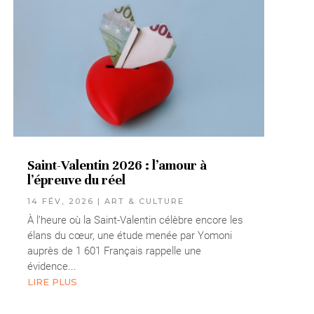
Saint-Valentin 2026 : l’amour à
l’épreuve du réel
14 FÉV, 2026
|
ART & CULTURE
À l’heure où la Saint-Valentin célèbre encore les
élans du cœur, une étude menée par Yomoni
auprès de 1 601 Français rappelle une
évidence...
LIRE PLUS