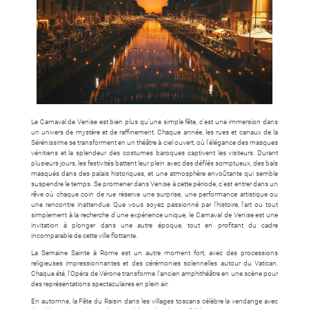
Le Carnaval de Venise est bien plus qu’une simple fête, c’est une immersion dans
un univers de mystère et de raffinement. Chaque année, les rues et canaux de la
Sérénissime se transforment en un théâtre à ciel ouvert, où l’élégance des masques
vénitiens et la splendeur des costumes baroques captivent les visiteurs. Durant
plusieurs jours, les festivités battent leur plein avec des défilés somptueux, des bals
masqués dans des palais historiques, et une atmosphère envoûtante qui semble
suspendre le temps. Se promener dans Venise à cette période, c’est entrer dans un
rêve où chaque coin de rue réserve une surprise, une performance artistique ou
une rencontre inattendue. Que vous soyez passionné par l’histoire, l’art ou tout
simplement à la recherche d’une expérience unique, le Carnaval de Venise est une
invitation à plonger dans une autre époque, tout en profitant du cadre
incomparable de cette ville flottante.
La Semaine Sainte à Rome est un autre moment fort, avec des processions
religieuses impressionnantes et des cérémonies solennelles autour du Vatican.
Chaque été, l’Opéra de Vérone transforme l’ancien amphithéâtre en une scène pour
des représentations spectaculaires en plein air.
En automne, la Fête du Raisin dans les villages toscans célèbre la vendange avec