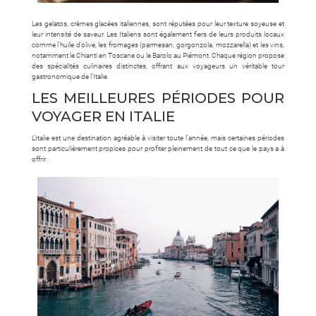
Les gelatos, crèmes glacées italiennes, sont réputées pour leur texture soyeuse et
leur intensité de saveur. Les Italiens sont également fiers de leurs produits locaux
comme l’huile d’olive, les fromages (parmesan, gorgonzola, mozzarella) et les vins,
notamment le Chianti en Toscane ou le Barolo au Piémont. Chaque région propose
des spécialités culinaires distinctes, offrant aux voyageurs un véritable tour
gastronomique de l’Italie.
LES MEILLEURES PÉRIODES POUR
VOYAGER EN ITALIE
L’Italie est une destination agréable à visiter toute l’année, mais certaines périodes
sont particulièrement propices pour profiter pleinement de tout ce que le pays a à
offrir.