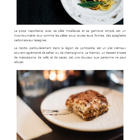
La pizza napolitaine, avec sa pâte moelleuse et sa garniture simple, est un
incontournable, tout comme les pâtes sous toutes leurs formes, des spaghettis
carbonara aux lasagnes.
Le risotto, particulièrement dans la région de Lombardie, est un plat crémeux
souvent agrémenté de safran ou de champignons. Le tiramisu, un dessert à base
de mascarpone, de café, et de cacao, est une douceur que personne ne peut
refuser.