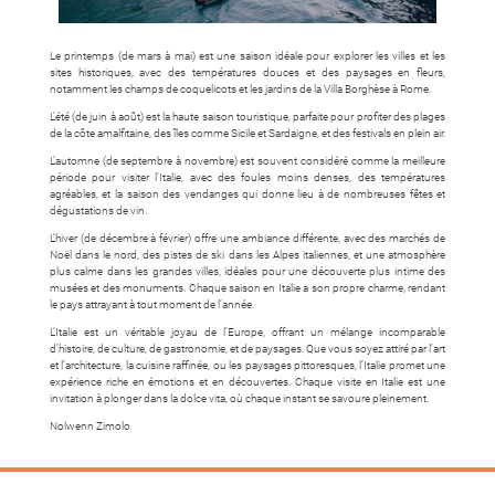
Le printemps (de mars à mai) est une saison idéale pour explorer les villes et les
sites historiques, avec des températures douces et des paysages en fleurs,
notamment les champs de coquelicots et les jardins de la Villa Borghèse à Rome.
L’été (de juin à août) est la haute saison touristique, parfaite pour profiter des plages
de la côte amalfitaine, des îles comme Sicile et Sardaigne, et des festivals en plein air.
L’automne (de septembre à novembre) est souvent considéré comme la meilleure
période pour visiter l’Italie, avec des foules moins denses, des températures
agréables, et la saison des vendanges qui donne lieu à de nombreuses fêtes et
dégustations de vin.
L’hiver (de décembre à février) offre une ambiance différente, avec des marchés de
Noël dans le nord, des pistes de ski dans les Alpes italiennes, et une atmosphère
plus calme dans les grandes villes, idéales pour une découverte plus intime des
musées et des monuments. Chaque saison en Italie a son propre charme, rendant
le pays attrayant à tout moment de l’année.
L’Italie est un véritable joyau de l’Europe, offrant un mélange incomparable
d’histoire, de culture, de gastronomie, et de paysages. Que vous soyez attiré par l’art
et l’architecture, la cuisine raffinée, ou les paysages pittoresques, l’Italie promet une
expérience riche en émotions et en découvertes. Chaque visite en Italie est une
invitation à plonger dans la dolce vita, où chaque instant se savoure pleinement.
Nolwenn Zimolo