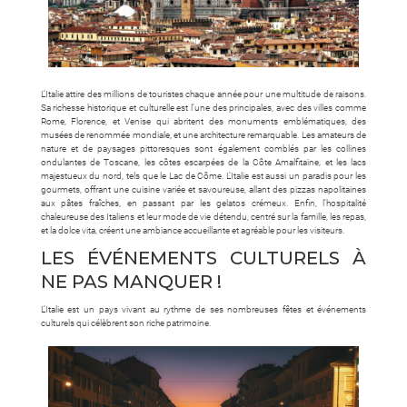
L’Italie attire des millions de touristes chaque année pour une multitude de raisons.
Sa richesse historique et culturelle est l’une des principales, avec des villes comme
Rome, Florence, et Venise qui abritent des monuments emblématiques, des
musées de renommée mondiale, et une architecture remarquable. Les amateurs de
nature et de paysages pittoresques sont également comblés par les collines
ondulantes de Toscane, les côtes escarpées de la Côte Amalfitaine, et les lacs
majestueux du nord, tels que le Lac de Côme. L’Italie est aussi un paradis pour les
gourmets, offrant une cuisine variée et savoureuse, allant des pizzas napolitaines
aux pâtes fraîches, en passant par les gelatos crémeux. Enfin, l’hospitalité
chaleureuse des Italiens et leur mode de vie détendu, centré sur la famille, les repas,
et la dolce vita, créent une ambiance accueillante et agréable pour les visiteurs.
LES ÉVÉNEMENTS CULTURELS À
NE PAS MANQUER !
L’Italie est un pays vivant au rythme de ses nombreuses fêtes et événements
culturels qui célèbrent son riche patrimoine.