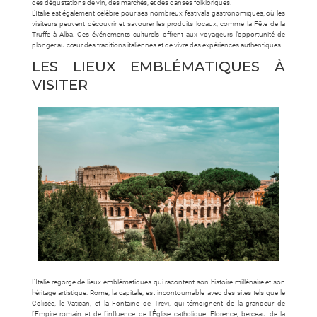
des dégustations de vin, des marchés, et des danses folkloriques.
L’Italie est également célèbre pour ses nombreux festivals gastronomiques, où les
visiteurs peuvent découvrir et savourer les produits locaux, comme la Fête de la
Truffe à Alba. Ces événements culturels offrent aux voyageurs l’opportunité de
plonger au cœur des traditions italiennes et de vivre des expériences authentiques.
LES LIEUX EMBLÉMATIQUES À
VISITER
L’Italie regorge de lieux emblématiques qui racontent son histoire millénaire et son
héritage artistique. Rome, la capitale, est incontournable avec des sites tels que le
Colisée, le Vatican, et la Fontaine de Trevi, qui témoignent de la grandeur de
l’Empire romain et de l’influence de l’Église catholique. Florence, berceau de la