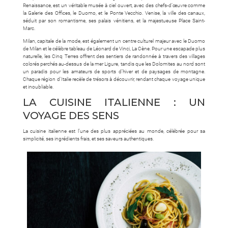
Renaissance, est un véritable musée à ciel ouvert, avec des chefs-d’œuvre comme
la Galerie des Offices, le Duomo, et le Ponte Vecchio. Venise, la ville des canaux,
séduit par son romantisme, ses palais vénitiens, et la majestueuse Place Saint-
Marc.
Milan, capitale de la mode, est également un centre culturel majeur avec le Duomo
de Milan et le célèbre tableau de Léonard de Vinci, La Cène. Pour une escapade plus
naturelle, les Cinq Terres offrent des sentiers de randonnée à travers des villages
colorés perchés au-dessus de la mer Ligure, tandis que les Dolomites au nord sont
un paradis pour les amateurs de sports d’hiver et de paysages de montagne.
Chaque région d’Italie recèle de trésors à découvrir, rendant chaque voyage unique
et inoubliable.
LA CUISINE ITALIENNE : UN
VOYAGE DES SENS
La cuisine italienne est l’une des plus appréciées au monde, célébrée pour sa
simplicité, ses ingrédients frais, et ses saveurs authentiques.