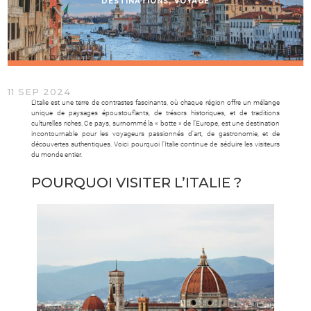
DESTINATIONS
,
VOYAGE
11 SEP 2024
L’Italie est une terre de contrastes fascinants, où chaque région offre un mélange
unique de paysages époustouflants, de trésors historiques, et de traditions
culturelles riches. Ce pays, surnommé la « botte » de l’Europe, est une destination
incontournable pour les voyageurs passionnés d’art, de gastronomie, et de
découvertes authentiques. Voici pourquoi l’Italie continue de séduire les visiteurs
du monde entier.
POURQUOI VISITER L’ITALIE ?