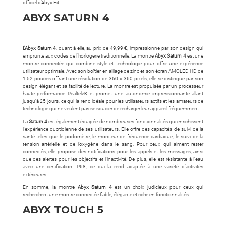
officiel d’Abyx Fit.
ABYX SATURN 4
L’Abyx Saturn 4
, quant à elle, au prix de 49,99 €, impressionne par son design qui
emprunte aux codes de l’horlogerie traditionnelle. La montre
Abyx Saturn 4
est une
montre connectée qui combine style et technologie pour offrir une expérience
utilisateur optimale. Avec son boîtier en alliage de zinc et son écran AMOLED HD de
1.52 pouces offrant une résolution de 360 x 360 pixels, elle se distingue par son
design élégant et sa facilité de lecture. La montre est propulsée par un processeur
haute performance Realtek® et promet une autonomie impressionnante allant
jusqu’à 25 jours, ce qui la rend idéale pour les utilisateurs actifs et les amateurs de
technologie qui ne veulent pas se soucier de recharger leur appareil fréquemment.
La
Saturn 4
est également équipée de nombreuses fonctionnalités qui enrichissent
l’expérience quotidienne de ses utilisateurs. Elle offre des capacités de suivi de la
santé telles que le podomètre, le moniteur de fréquence cardiaque, le suivi de la
tension artérielle et de l’oxygène dans le sang. Pour ceux qui aiment rester
connectés, elle propose des notifications pour les appels et les messages, ainsi
que des alertes pour les objectifs et l’inactivité. De plus, elle est résistante à l’eau
avec une certification IP68, ce qui la rend adaptée à une variété d’activités
extérieures.
En somme, la montre
Abyx Saturn 4
est un choix judicieux pour ceux qui
recherchent une montre connectée fiable, élégante et riche en fonctionnalités.
ABYX TOUCH 5