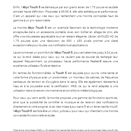
Enfin, l’
Abyx Touch 5
se démarque par son grand écran de 1,75 pouce et sa dalle
Amoled haute définition. Proposée à 69,99 €, elle allie esthétique et performance.
C’est un appareil qui vise ceux qui recherchent une montre connectée haut de
gamme à un prix raisonnable.
La montre
Abyx Touch 5
est un exemple fascinant de la technologie moderne
encapsulée dans un accessoire portable. Avec son boîtier en alliage de zinc, elle
offre une robustesse appréciable tout en restant élégante. L’écran AMOLED HD de
1,75 pouces avec une résolution de 390 x 450 pixels promet une clarté
exceptionnelle pour toutes vos notifications et applications.
L’autonomie est un point fort de l’
Abyx Touch 5
, pouvant atteindre jusqu’à 24 jours,
ce qui la rend idéale pour ceux qui ne veulent pas se soucier de recharger leur
appareil fréquemment. Le processeur haute performance Realtek® assure une
expérience utilisateur fluide et réactive.
En termes de fonctionnalités, la
Touch 5
est équipée pour suivre votre santé et
votre forme physique avec un podomètre, un moniteur de calories, de fréquence
cardiaque, de tension et d’oxygène dans le sang. Elle est également résistante à
l’eau et à la poussière avec la certification IP68, ce qui la rend adaptée à une
utilisation dans divers environnements et conditions météorologiques.
Pour ceux qui sont actifs, la montre propose une gamme de fonctions sportives,
ainsi que la possibilité de contrôler la musique et de recevoir des notifications
directement à votre poignet. Avec des mises à jour sans fil et un écran tactile intuitif,
l’
Abyx Touch 5
semble être un choix judicieux pour ceux qui cherchent une montre
connectée fonctionnelle et stylée.
Ces trois montres d’Abyx illustrent la capacité de la marque à proposer des produits