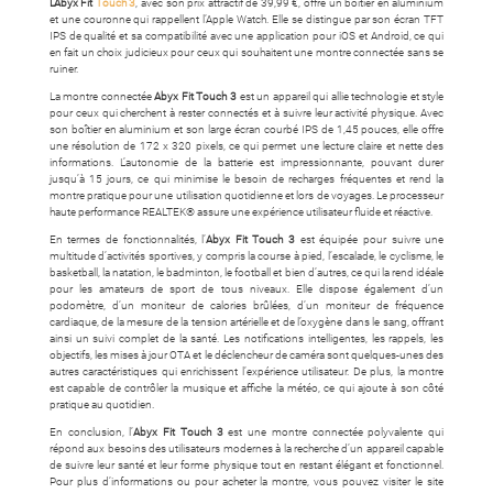
L’Abyx Fit
Touch 3
, avec son prix attractif de 39,99 €, offre un boîtier en aluminium
et une couronne qui rappellent l’Apple Watch. Elle se distingue par son écran TFT
IPS de qualité et sa compatibilité avec une application pour iOS et Android, ce qui
en fait un choix judicieux pour ceux qui souhaitent une montre connectée sans se
ruiner.
La montre connectée
Abyx Fit Touch 3
est un appareil qui allie technologie et style
pour ceux qui cherchent à rester connectés et à suivre leur activité physique. Avec
son boîtier en aluminium et son large écran courbé IPS de 1,45 pouces, elle offre
une résolution de 172 x 320 pixels, ce qui permet une lecture claire et nette des
informations. L’autonomie de la batterie est impressionnante, pouvant durer
jusqu’à 15 jours, ce qui minimise le besoin de recharges fréquentes et rend la
montre pratique pour une utilisation quotidienne et lors de voyages. Le processeur
haute performance REALTEK® assure une expérience utilisateur fluide et réactive.
En termes de fonctionnalités, l’
Abyx Fit Touch 3
est équipée pour suivre une
multitude d’activités sportives, y compris la course à pied, l’escalade, le cyclisme, le
basketball, la natation, le badminton, le football et bien d’autres, ce qui la rend idéale
pour les amateurs de sport de tous niveaux. Elle dispose également d’un
podomètre, d’un moniteur de calories brûlées, d’un moniteur de fréquence
cardiaque, de la mesure de la tension artérielle et de l’oxygène dans le sang, offrant
ainsi un suivi complet de la santé. Les notifications intelligentes, les rappels, les
objectifs, les mises à jour OTA et le déclencheur de caméra sont quelques-unes des
autres caractéristiques qui enrichissent l’expérience utilisateur. De plus, la montre
est capable de contrôler la musique et affiche la météo, ce qui ajoute à son côté
pratique au quotidien.
En conclusion, l’
Abyx Fit Touch 3
est une montre connectée polyvalente qui
répond aux besoins des utilisateurs modernes à la recherche d’un appareil capable
de suivre leur santé et leur forme physique tout en restant élégant et fonctionnel.
Pour plus d’informations ou pour acheter la montre, vous pouvez visiter le site