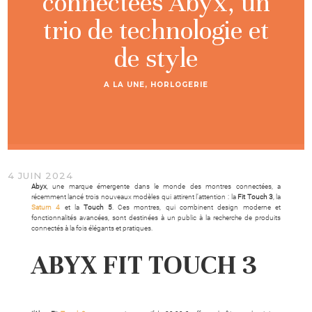
connectées Abyx, un
trio de technologie et
de style
A LA UNE
,
HORLOGERIE
4 JUIN 2024
Abyx
, une marque émergente dans le monde des montres connectées, a
récemment lancé trois nouveaux modèles qui attirent l’attention : la
Fit Touch 3
, la
Saturn 4
et la
Touch 5
. Ces montres, qui combinent design moderne et
fonctionnalités avancées, sont destinées à un public à la recherche de produits
connectés à la fois élégants et pratiques.
ABYX FIT TOUCH 3