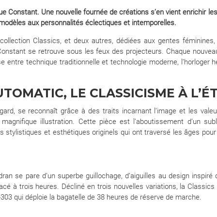
que Constant. Une nouvelle fournée de créations s’en vient enrichir le
 modèles aux personnalités éclectiques et intemporelles.
ollection Classics, et deux autres, dédiées aux gentes féminines, p
 Constant se retrouve sous les feux des projecteurs. Chaque nouve
entre technique traditionnelle et technologie moderne, l’horloger hel
UTOMATIC, LE CLASSICISME À L’É
egard, se reconnaît grâce à des traits incarnant l’image et les vale
magnifique illustration. Cette pièce est l’aboutissement d’un sub
s stylistiques et esthétiques originels qui ont traversé les âges po
ran se pare d’un superbe guillochage, d’aiguilles au design inspiré 
lacé à trois heures. Décliné en trois nouvelles variations, la Class
03 qui déploie la bagatelle de 38 heures de réserve de marche.