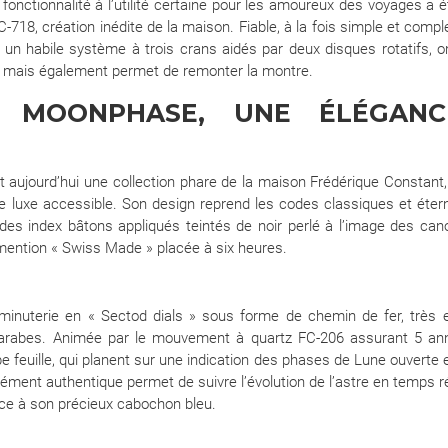
te fonctionnalité à l’utilité certaine pour les amoureux des voyages
8, création inédite de la maison. Fiable, à la fois simple et complex
n habile système à trois crans aidés par deux disques rotatifs, on o
nce, mais également permet de remonter la montre.
ES MOONPHASE, UNE ÉLÉGANC
 aujourd’hui une collection phare de la maison Frédérique Constant, 
 le luxe accessible. Son design reprend les codes classiques et ét
 des index bâtons appliqués teintés de noir perlé à l’image des cano
 mention « Swiss Made » placée à six heures.
inuterie en « Sectod dials » sous forme de chemin de fer, très 
 arabes. Animée par le mouvement à quartz FC-206 assurant 5 an
pe feuille, qui planent sur une indication des phases de Lune ouverte
élément authentique permet de suivre l’évolution de l’astre en temps r
râce à son précieux cabochon bleu.