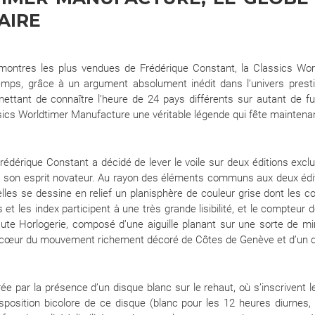
AIRE
montres les plus vendues de Frédérique Constant, la Classics Wo
mps, grâce à un argument absolument inédit dans l’univers prestig
mettant de connaître l’heure de 24 pays différents sur autant de f
lassics Worldtimer Manufacture une véritable légende qui fête maintena
édérique Constant a décidé de lever le voile sur deux éditions excl
à son esprit novateur. Au rayon des éléments communs aux deux éditi
es se dessine en relief un planisphère de couleur grise dont les c
s et les index participent à une très grande lisibilité, et le compteur 
aute Horlogerie, composé d’une aiguille planant sur une sorte de min
 le cœur du mouvement richement décoré de Côtes de Genève et d’un dé
rée par la présence d’un disque blanc sur le rehaut, où s’inscrivent 
sposition bicolore de ce disque (blanc pour les 12 heures diurnes,