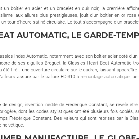
t un boîtier en acier et un bracelet en cuir noir, la première affic
sième, aux allures plus prestigieuses, jouit d’un boitier en or rose
r un tour d’heure satiné circulaire. Le tout s’accompagne d’un bracele
BEAT AUTOMATIC, LE GARDE-TEM
assics Index Automatic, notamment avec son boîtier acier doté d’un c
core de ses aiguilles Breguet, la Classics Heart Beat Automatic tro
été tiré… une ouverture circulaire sur le cadran, laissant apparaître 
illeurs assuré par le calibre FC-310 à remontage automatique, pe
e design, invention inédite de Frédérique Constant, se révèle être u
ogère, dont les codes stylistiques ont été plusieurs fois copiés, s
temps Frédérique Constant. Des valeurs qui sont reprises par la Cl
e helvétique.
IMER MANUFACTURE, LE GLOBE