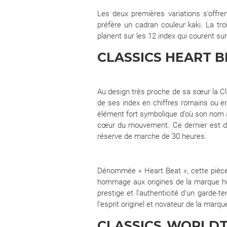
Les deux premières variations s’offren
préfère un cadran couleur kaki. La troi
planent sur les 12 index qui courent su
CLASSICS HEART 
Au design très proche de sa sœur la Cl
de ses index en chiffres romains ou en
élément fort symbolique d’où son nom a 
cœur du mouvement. Ce dernier est d’a
réserve de marche de 30 heures.
Dénommée « Heart Beat », cette pièce d
hommage aux origines de la marque horl
prestige et l’authenticité d’un garde-
l’esprit originel et novateur de la marqu
CLASSICS WORLDT