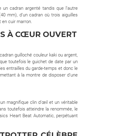
he un cadran argenté tandis que l’autre
 (40 mm), d’un cadran où trois aiguilles
t en cuir marron.
PS À CŒUR OUVERT
adran guilloché couleur kaki ou argent,
que toutefois le guichet de date par un
les entrailles du garde-temps et donc le
rmettant à la montre de disposer d’une
n magnifique clin d’œil et un véritable
ans toutefois atteindre la renommée, le
assics Heart Beat Automatic, perpétuant
-TROTTER CÉLÈBRE