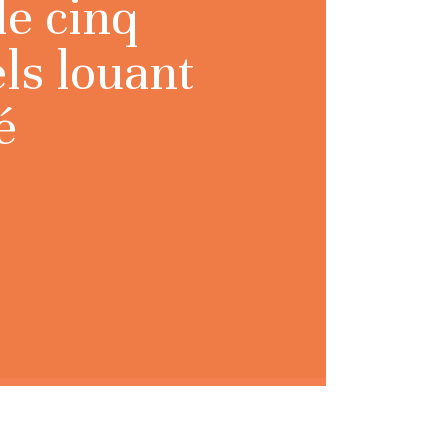
le cinq
ls louant
é