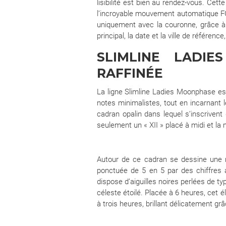
lisibilité est bien au rendez-vous. Cet
l’incroyable mouvement automatique FC-71
uniquement avec la couronne, grâce à u
principal, la date et la ville de référe
SLIMLINE LADI
RAFFINÉE
La ligne Slimline Ladies Moonphase est
notes minimalistes, tout en incarnant
cadran opalin dans lequel s’inscrivent
seulement un « XII » placé à midi et la
Autour de ce cadran se dessine une m
ponctuée de 5 en 5 par des chiffres
dispose d’aiguilles noires perlées de ty
céleste étoilé. Placée à 6 heures, cet 
à trois heures, brillant délicatement g