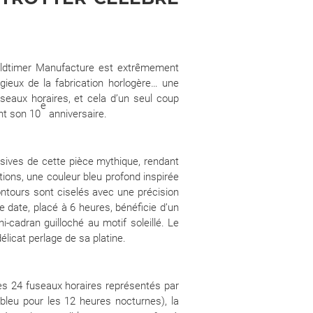
rldtimer Manufacture est extrêmement
ieux de la fabrication horlogère… une
useaux horaires, et cela d’un seul coup
e
nt son 10
anniversaire.
usives de cette pièce mythique, rendant
ons, une couleur bleu profond inspirée
ontours sont ciselés avec une précision
de date, placé à 6 heures, bénéficie d’un
i-cadran guilloché au motif soleillé. Le
licat perlage de sa platine.
les 24 fuseaux horaires représentés par
 bleu pour les 12 heures nocturnes), la