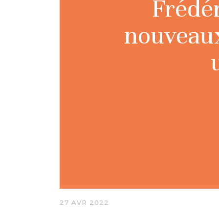
Frédér
nouveaux
27 AVR 2022