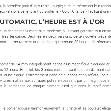
s, la première jouit d’un cuir bleu surpiqué de la même couleur tandi
s deux versions bénéficiant du système « Quick Change » facilitant g
UTOMATIC, L’HEURE EST À L’OR
e un design résolument plus moderne, plus avant-gardiste tout en se
r très tendance. Déclinée en deux versions, cette nouvelle pièce d
e pour un mouvement automatique qui procure 38 heures de réserve d
boitier de 34 mm intégralement nappé d’un magnifique plaquage or j
 des 12 index. En effet, les 8 index restants sont faits en diamant na
r jaune plaqué. Extrêmement riche en nuances et en reflets, l’or jau
textures mattes aux surfaces polies en passant par un magnifique effe
ns le sertissage de chaque diamant ainsi que dans le motif central
s, le boîtier épouse harmonieusement la lunette et se poursuit élég