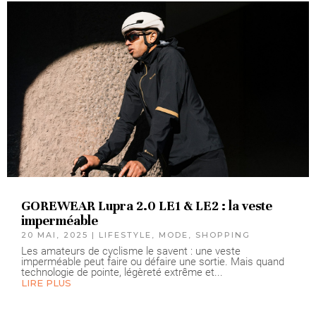
GOREWEAR Lupra 2.0 LE1 & LE2 : la veste
imperméable
20 MAI, 2025
|
LIFESTYLE
,
MODE
,
SHOPPING
Les amateurs de cyclisme le savent : une veste
imperméable peut faire ou défaire une sortie. Mais quand
technologie de pointe, légèreté extrême et...
LIRE PLUS