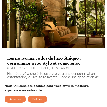
Les nouveaux codes du luxe éthique :
consommer avec style et conscience
6 MAI, 2025
|
LIFESTYLE
,
TENDANCES
Hier réservé à une élite discrète et à une consommation
ostentatoire, le luxe se réinvente. Face à une génération de
consommateurs plus conscients,...
LIRE PLUS
Nous utilisons des cookies pour vous offrir la meilleure
expérience sur notre site.
Accepter
Refuser