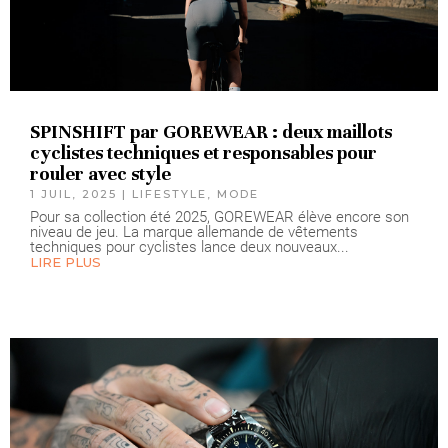
SPINSHIFT par GOREWEAR : deux maillots
cyclistes techniques et responsables pour
rouler avec style
1 JUIL, 2025
|
LIFESTYLE
,
MODE
Pour sa collection été 2025, GOREWEAR élève encore son
niveau de jeu. La marque allemande de vêtements
techniques pour cyclistes lance deux nouveaux...
LIRE PLUS