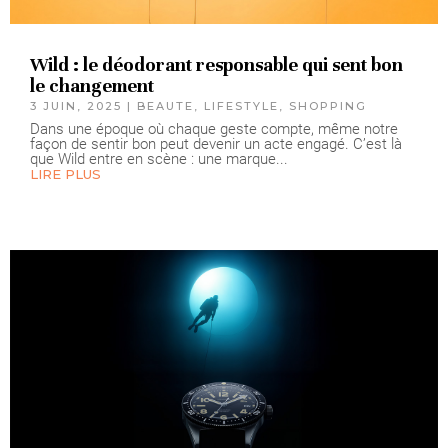
Wild : le déodorant responsable qui sent bon
le changement
3 JUIN, 2025
|
BEAUTE
,
LIFESTYLE
,
SHOPPING
Dans une époque où chaque geste compte, même notre
façon de sentir bon peut devenir un acte engagé. C’est là
que Wild entre en scène : une marque...
LIRE PLUS