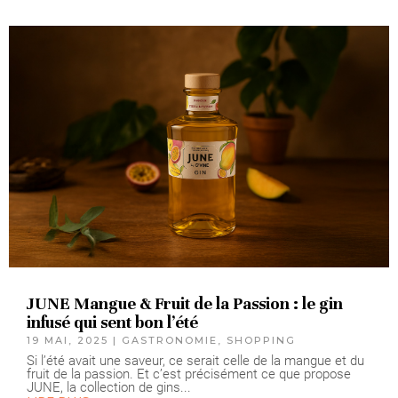
JUNE Mangue & Fruit de la Passion : le gin
infusé qui sent bon l’été
19 MAI, 2025
|
GASTRONOMIE
,
SHOPPING
Si l’été avait une saveur, ce serait celle de la mangue et du
fruit de la passion. Et c’est précisément ce que propose
JUNE, la collection de gins...