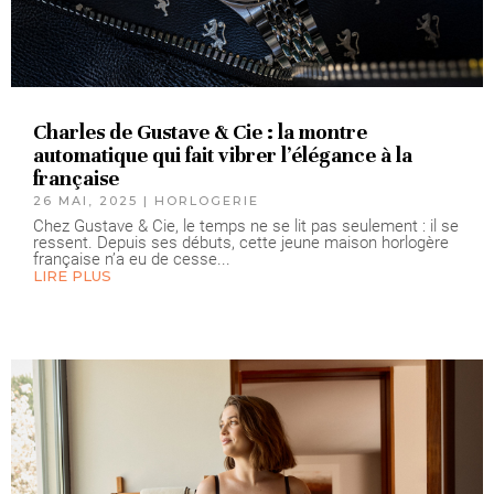
Charles de Gustave & Cie : la montre
automatique qui fait vibrer l’élégance à la
française
26 MAI, 2025
|
HORLOGERIE
Chez Gustave & Cie, le temps ne se lit pas seulement : il se
ressent. Depuis ses débuts, cette jeune maison horlogère
française n’a eu de cesse...
LIRE PLUS