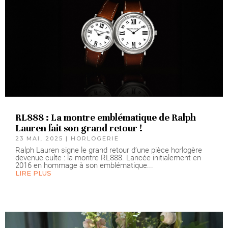
RL888 : La montre emblématique de Ralph
Lauren fait son grand retour !
23 MAI, 2025
|
HORLOGERIE
Ralph Lauren signe le grand retour d’une pièce horlogère
devenue culte : la montre RL888. Lancée initialement en
2016 en hommage à son emblématique...
LIRE PLUS