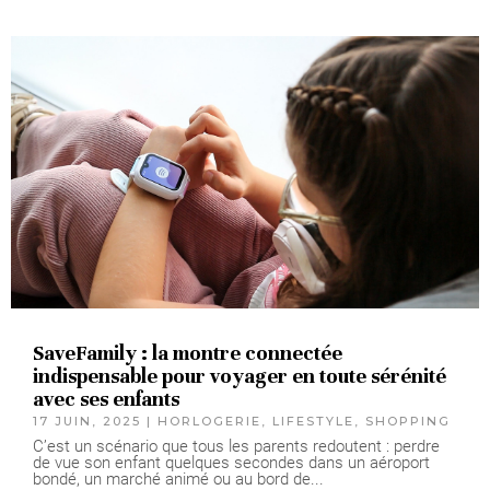
SaveFamily : la montre connectée
indispensable pour voyager en toute sérénité
avec ses enfants
17 JUIN, 2025
|
HORLOGERIE
,
LIFESTYLE
,
SHOPPING
C’est un scénario que tous les parents redoutent : perdre
de vue son enfant quelques secondes dans un aéroport
bondé, un marché animé ou au bord de...