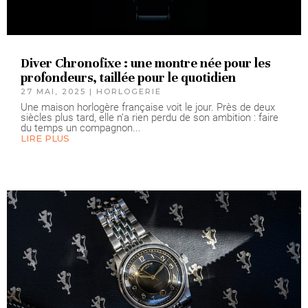
Diver Chronofixe : une montre née pour les
profondeurs, taillée pour le quotidien
27 MAI, 2025
|
HORLOGERIE
Une maison horlogère française voit le jour. Près de deux
siècles plus tard, elle n’a rien perdu de son ambition : faire
du temps un compagnon...
LIRE PLUS