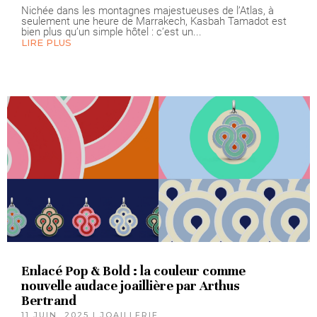
Nichée dans les montagnes majestueuses de l’Atlas, à
seulement une heure de Marrakech, Kasbah Tamadot est
bien plus qu’un simple hôtel : c’est un...
LIRE PLUS
Enlacé Pop & Bold : la couleur comme
nouvelle audace joaillière par Arthus
Bertrand
11 JUIN, 2025
|
JOAILLERIE