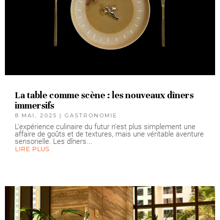
La table comme scène : les nouveaux dîners
immersifs
8 MAI, 2025
|
GASTRONOMIE
L’expérience culinaire du futur n’est plus simplement une
affaire de goûts et de textures, mais une véritable aventure
sensorielle. Les dîners...
LIRE PLUS