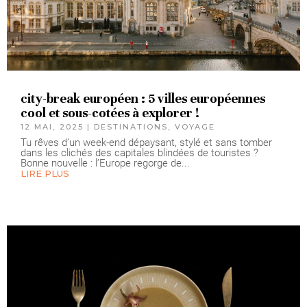
city-break européen : 5 villes européennes
cool et sous-cotées à explorer !
12 MAI, 2025
|
DESTINATIONS
,
VOYAGE
Tu rêves d’un week-end dépaysant, stylé et sans tomber
dans les clichés des capitales blindées de touristes ?
Bonne nouvelle : l’Europe regorge de...
LIRE PLUS