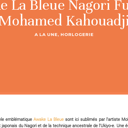
 La Bleue Nagori Fu
Mohamed Kahouadj
A LA UNE
,
HORLOGERIE
dèle emblématique
Awake La Bleue
sont ici sublimés par l’artiste
pt japonais du Nagori et de la technique ancestrale de l’Ukiyo-e. Une 