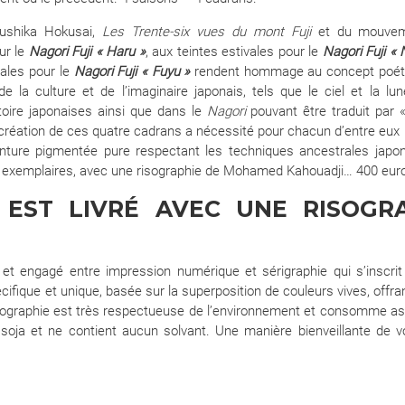
sushika Hokusai,
Les Trente-six vues du mont Fuji
et du mouveme
ur le
Nagori Fuji « Haru »
, aux teintes estivales pour le
Nagori Fuji « 
nales pour le
Nagori Fuji « Fuyu »
rendent hommage au concept poét
 la culture et de l’imaginaire japonais, tels que le ciel et la lun
stoire japonaises ainsi que dans le
Nagori
pouvant être traduit par «
a création de ces quatre cadrans a nécessité pour chacun d’entre eux 
inture pigmentée pure respectant les techniques ancestrales japo
25 exemplaires, avec une risographie de Mohamed Kahouadji… 400 eur
EST LIVRÉ AVEC UNE RISOGRA
e et engagé entre impression numérique et sérigraphie qui s’insc
cifique et unique, basée sur la superposition de couleurs vives, offra
isographie est très respectueuse de l’environnement et consomme asse
ja et ne contient aucun solvant. Une manière bienveillante de v