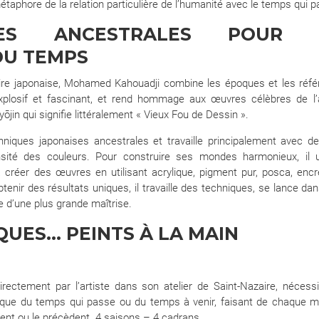
aphore de la relation particulière de l’humanité avec le temps qui p
UES ANCESTRALES POUR 
DU TEMPS
ire japonaise, Mohamed Kahouadji combine les époques et les réf
explosif et fascinant, et rend hommage aux œuvres célèbres de l’a
in qui signifie littéralement « Vieux Fou de Dessin ».
iques japonaises ancestrales et travaille principalement avec d
sité des couleurs. Pour construire ses mondes harmonieux, il ut
 créer des œuvres en utilisant acrylique, pigment pur, posca, encre
tenir des résultats uniques, il travaille des techniques, se lance d
 d’une plus grande maîtrise.
UES… PEINTS À LA MAIN
ectement par l’artiste dans son atelier de Saint-Nazaire, nécessi
tique du temps qui passe ou du temps à venir, faisant de chaque mo
vent ou le précèdent. 4 saisons – 4 cadrans.