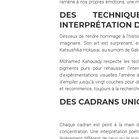
ramène à nos propres émotions, une mét
DES TECHNIQ
INTERPRÉTATION 
Désireux de rendre hommage à l’histo
imaginaire. Son art est surprenant, 
Katsushika Hokusai, au surnom de Gakyōj
Mohamed Kahouadji respecte les techn
pigments purs pour rehausser l’inten
d’expérimentations visuelles l’amène à
d’empiler jusqu’à vingt couches pour ob
et recommence, toujours à la recherche
DES CADRANS UNIQ
Chaque cadran est peint à la main dir
concentration. Une interprétation poé
légèrement différent de ceux qui le sui