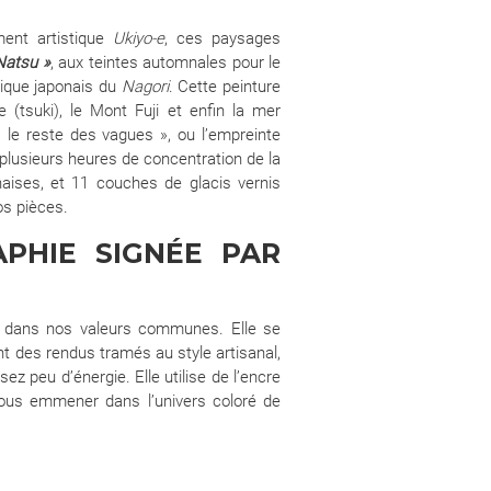
nt artistique
Ukiyo-e
, ces paysages
Natsu »
, aux teintes automnales pour le
ique japonais du
Nagori
. Cette peinture
e (tsuki), le Mont Fuji et enfin la mer
 le reste des vagues », ou l’empreinte
plusieurs heures de concentration de la
naises, et 11 couches de glacis vernis
os pièces.
PHIE SIGNÉE PAR
rit dans nos valeurs communes. Elle se
nt des rendus tramés au style artisanal,
z peu d’énergie. Elle utilise de l’encre
ous emmener dans l’univers coloré de