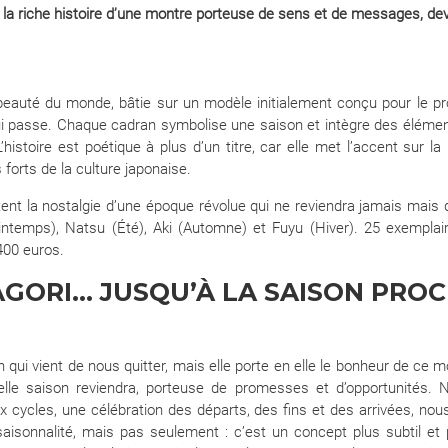
t la riche histoire d’une montre porteuse de sens et de messages, d
beauté du monde, bâtie sur un modèle initialement conçu pour le pro
ui passe. Chaque cadran symbolise une saison et intègre des élémen
’histoire est poétique à plus d’un titre, car elle met l’accent sur 
forts de la culture japonaise.
tent la nostalgie d’une époque révolue qui ne reviendra jamais mais
rintemps), Natsu (Été), Aki (Automne) et Fuyu (Hiver). 25 exemplair
400 euros.
AGORI… JUSQU’À LA SAISON PRO
n qui vient de nous quitter, mais elle porte en elle le bonheur de ce
velle saison reviendra, porteuse de promesses et d’opportunités. 
x cycles, une célébration des départs, des fins et des arrivées, no
 saisonnalité, mais pas seulement : c’est un concept plus subtil et